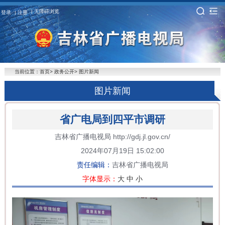
无障碍浏览
登录
注册
当前位置：
首页
>
政务公开
>
图片新闻
图片新闻
省广电局到四平市调研
吉林省广播电视局 http://gdj.jl.gov.cn/
2024年07月19日 15:02:00
责任编辑：
吉林省广播电视局
字体显示：
大
中
小